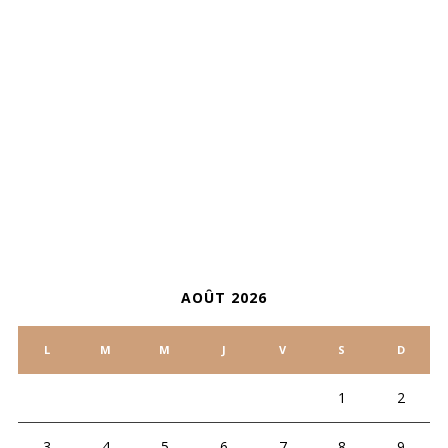
ARCHIVES
CALENDRIER
AOÛT 2026
L
M
M
J
V
S
D
1
2
3
4
5
6
7
8
9