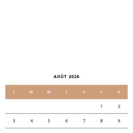
ARCHIVES
CALENDRIER
AOÛT 2026
L
M
M
J
V
S
D
1
2
3
4
5
6
7
8
9