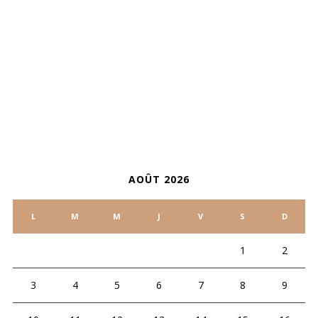
ARCHIVES
CALENDRIER
AOÛT 2026
L
M
M
J
V
S
D
1
2
3
4
5
6
7
8
9