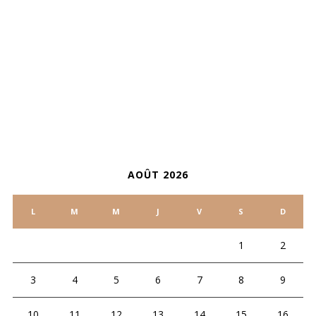
ARCHIVES
CALENDRIER
AOÛT 2026
L
M
M
J
V
S
D
1
2
3
4
5
6
7
8
9
10
11
12
13
14
15
16