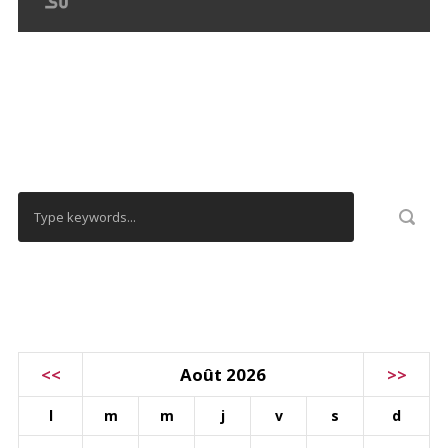
RECHERCHER
CALENDRIER
<<
Août 2026
>>
l
m
m
j
v
s
d