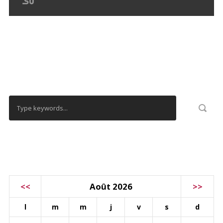
RECHERCHER
CALENDRIER
<<
Août 2026
>>
l
m
m
j
v
s
d