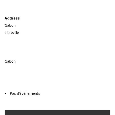
FISHING GABON CLUB
Address
Gabon
Libreville
Gabon
Upcoming Events
Pas d’événements