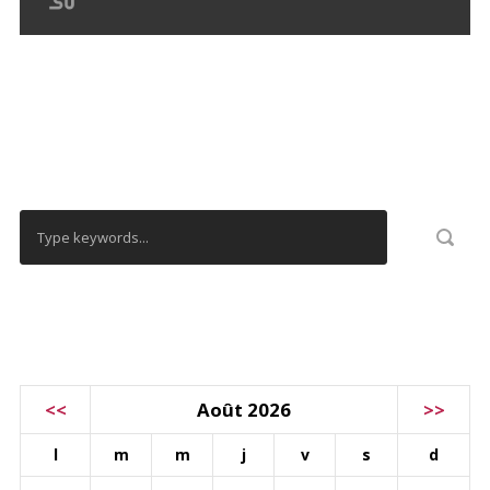
RECHERCHER
CALENDRIER
<<
Août 2026
>>
l
m
m
j
v
s
d