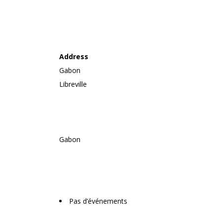
INSTITUT DR DELATTE 
ACUPRESSURE
Address
Gabon
Libreville
Gabon
Upcoming Events
Pas d’événements