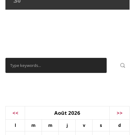
RECHERCHER
CALENDRIER
<<
Août 2026
>>
l
m
m
j
v
s
d