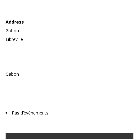
MANÈGE HAPPY KIDS
Address
Gabon
Libreville
Gabon
Upcoming Events
Pas d’événements