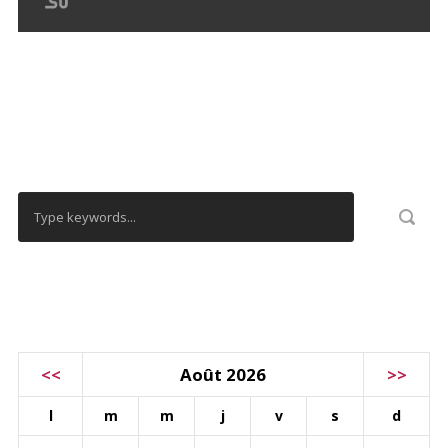
RECHERCHER
CALENDRIER
<<
Août 2026
>>
l
m
m
j
v
s
d