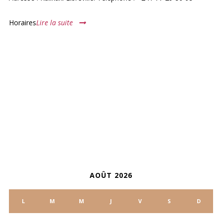
Horaires
Lire la suite
ARCHIVES
CALENDRIER
AOÛT 2026
L
M
M
J
V
S
D