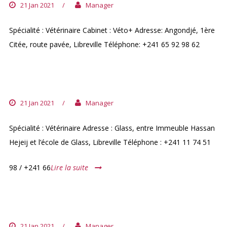
21 Jan 2021
/
Manager
Spécialité : Vétérinaire Cabinet : Véto+ Adresse: Angondjé, 1ère
Citée, route pavée, Libreville Téléphone: +241 65 92 98 62
DOCTEUR LOÏC DELESTRE
21 Jan 2021
/
Manager
Spécialité : Vétérinaire Adresse : Glass, entre Immeuble Hassan
Hejeij et l’école de Glass, Libreville Téléphone : +241 11 74 51
98 / +241 66
Lire la suite
DOCTEUR LOÏS ALLELA 2
21 Jan 2021
/
Manager